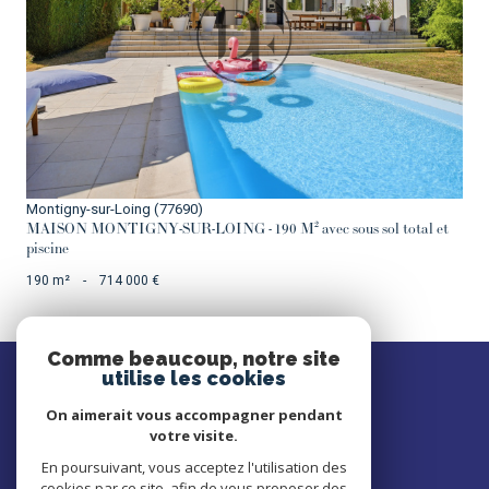
VOIR LE BIEN
Montigny-sur-Loing (77690)
MAISON MONTIGNY-SUR-LOING - 190 M² avec sous sol total et
piscine
190 m²
-
714 000 €
Comme beaucoup, notre site
SE
utilise les cookies
connecter
On aimerait vous accompagner pendant
votre visite.
ESPACE PROPRIÉTAIRE
En poursuivant, vous acceptez l'utilisation des
cookies par ce site, afin de vous proposer des