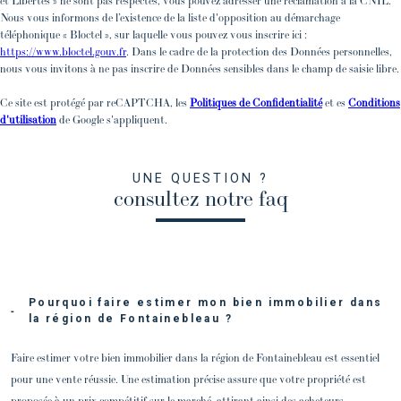
et Libertés » ne sont pas respectés, vous pouvez adresser une réclamation à la CNIL.
Nous vous informons de l’existence de la liste d'opposition au démarchage
téléphonique « Bloctel », sur laquelle vous pouvez vous inscrire ici :
https://www.bloctel.gouv.fr
. Dans le cadre de la protection des Données personnelles,
nous vous invitons à ne pas inscrire de Données sensibles dans le champ de saisie libre.
Ce site est protégé par reCAPTCHA, les
Politiques de Confidentialité
et es
Conditions
d'utilisation
de Google s'appliquent.
UNE QUESTION ?
consultez notre faq
Pourquoi faire estimer mon bien immobilier dans
la région de Fontainebleau ?
Faire estimer votre bien immobilier dans la région de Fontainebleau est essentiel
pour une vente réussie. Une estimation précise assure que votre propriété est
proposée à un prix compétitif sur le marché, attirant ainsi des acheteurs