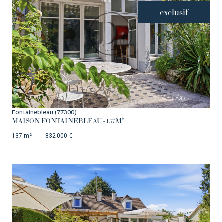
exclusif
VOIR LE BIEN
Fontainebleau (77300)
MAISON FONTAINEBLEAU - 137M²
137 m²
-
832 000 €