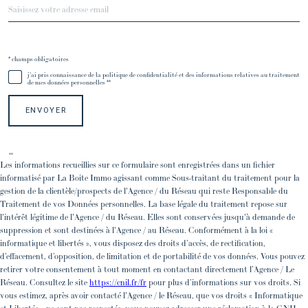
* champs obligatoires
Validation
j'ai pris connaissance de la politique de confidentialité et des informations relatives au traitement
de mes données personnelles **
ENVOYER
**
Les informations recueillies sur ce formulaire sont enregistrées dans un fichier
informatisé par La Boite Immo agissant comme Sous-traitant du traitement pour la
gestion de la clientèle/prospects de l'Agence / du Réseau qui reste Responsable du
Traitement de vos Données personnelles. La base légale du traitement repose sur
l'intérêt légitime de l'Agence / du Réseau. Elles sont conservées jusqu'à demande de
suppression et sont destinées à l'Agence / au Réseau. Conformément à la loi «
informatique et libertés », vous disposez des droits d’accès, de rectification,
d’effacement, d’opposition, de limitation et de portabilité de vos données. Vous pouvez
retirer votre consentement à tout moment en contactant directement l’Agence / Le
Réseau. Consultez le site
https://cnil.fr/fr
pour plus d’informations sur vos droits. Si
vous estimez, après avoir contacté l'Agence / le Réseau, que vos droits « Informatique