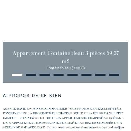
Appartement Fontainebleau 3 pièces 69.37
m2
Fontainebleau (77300)
A PROPOS DE CE BIEN
AGENCE DAVID DA FONSECA IMMOBILIER VOUS PROPOSE EN EXCLUSIVITÉ A
FONTAINEBLEAU, À PROXIMITÉ DU CHÂTEAU. SITUÉ AU 1er ÉTAGE DANS PETIT
IMMEUBLE FIN XIXème. LOT DE DEUX APPARTEMENTS COMPOSÉ AU 1er ÉTAGE
D'UN APPARTEMENT HAUSSMANNIEN DE 54M² ET AU REZ DE CHAUSSÉE D'UN
STUDIO DE 16M² AVEC CAVE. L'appartement se compose d'une entrée sur beau salon-séjour