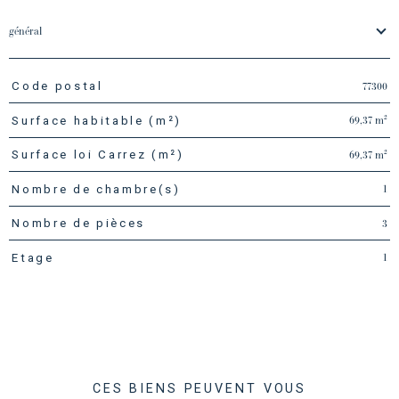
général
77300
Code postal
TRAD_PAMPERO_Caracteristique
Valeurs
69,37 m²
Surface habitable (m²)
69,37 m²
Surface loi Carrez (m²)
1
Nombre de chambre(s)
3
Nombre de pièces
1
Etage
CES BIENS PEUVENT VOUS