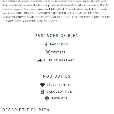
avec cheminée d'époque, en continuité, une cuisine aménagée avec espace repas, une belle salle
d'eau avec douche italienne et toilette suspendu, un dégagement dessert une chambre de 17m². Le
studio se compose d'une pièce à vivre avec kitchenette et d'une salle d'eau avec toilette. Grande
cave de 6m². TRES BEL EMPLACEMENT. HAUTEUR SOUS PLAFOND DE 2.75M².
PARQUET CHENE. COMMERCES ET ECOLES A 2 PAS. POSSIBILITE DE RELIER LES
2 LOGEMENTS A VISITER SANS TARDER !
PARTAGER CE BIEN
FACEBOOK
TWITTER
PLUS DE PARTAGE
NOS OUTILS
SÉLECTIONNER
CALCULATRICE
IMPRIMER
DESCRIPTIF DU BIEN