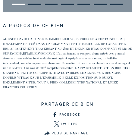
A PROPOS DE CE BIEN
AGENCE DAVID DA FONSECA IMMOBILIER VOUS PROPOSE A FONTAINEBLEAU,
IDEALEMENT SITUÉ DANS UN CHARMANT PETIT IMMEUBLE DE CARACTERE.
BEL APPARTEMENT TRAVERSANT AU 2ème ET DERNIER ETAGE OFFRANT 65 M2 DE
SURFACE HABITABLE AVEC CAVE. L'appartement se compose d'une entrée avec placard
desservant une cuisine indépendante aménagée et équipée avec espace repas, un toilette
indépendant, un salon-séjour avec cheminée. En continuité deux belles chambres avec dressings et
une salle d'eau. Une cave de 20m² complète l'ensemble. L'APPARTEMENT EST EN BON ETAT
GENERAL. PETITE COPROPRIETE AVEC FAIBLES CHARGES. VUE DEGAGEE.
DOUBLE VITRAGE SUR L'ENSEMBLE. BELLE EXPOSITION SUD OUEST.
IDEALEMENT SITUE, TOUT À PIED. COLLEGE INTERNATIONAL ET LYCEE
FRANCOIS COUPERIN.
PARTAGER CE BIEN
FACEBOOK
TWITTER
PLUS DE PARTAGE