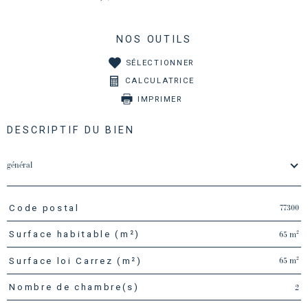
NOS OUTILS
SÉLECTIONNER
CALCULATRICE
IMPRIMER
DESCRIPTIF DU BIEN
général
77300
Code postal
TRAD_PAMPERO_Caracteristique
Valeurs
65 m²
Surface habitable (m²)
65 m²
Surface loi Carrez (m²)
2
Nombre de chambre(s)