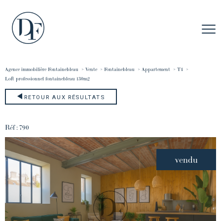
Agence immobilière Fontainebleau
Vente
Fontainebleau
Appartement
T4
loft professionnel fontainebleau 130m2
RETOUR AUX RÉSULTATS
Réf : 790
vendu