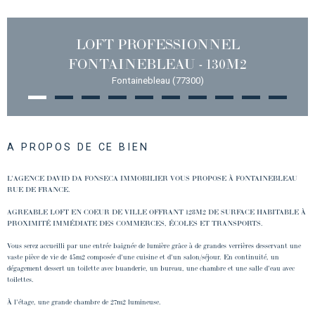
LOFT PROFESSIONNEL
FONTAINEBLEAU - 130M2
Fontainebleau (77300)
A PROPOS DE CE BIEN
L'AGENCE DAVID DA FONSECA IMMOBILIER VOUS PROPOSE À FONTAINEBLEAU
RUE DE FRANCE.
AGREABLE LOFT EN COEUR DE VILLE OFFRANT 128M2 DE SURFACE HABITABLE À
PROXIMITÉ IMMÉDIATE DES COMMERCES, ÉCOLES ET TRANSPORTS.
Vous serez accueilli par une entrée baignée de lumière grâce à de grandes verrières desservant une
vaste pièce de vie de 45m2 composée d'une cuisine et d'un salon/séjour. En continuité, un
dégagement dessert un toilette avec buanderie, un bureau, une chambre et une salle d'eau avec
toilettes.
À l'étage, une grande chambre de 27m2 lumineuse.