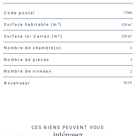
77300
Code postal
TRAD_PAMPERO_Caracteristique
Valeurs
128 m²
Surface habitable (m²)
128 m²
Surface loi Carrez (m²)
3
Nombre de chambre(s)
4
Nombre de pièces
2
Nombre de niveaux
NON
Ascenseur
CES BIENS PEUVENT VOUS
intéresser