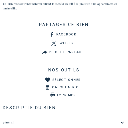
Un bien rare sur Fontainebleau alliant le caché d'un loft à la praticité d'un appartement en
centre-ville.
PARTAGER CE BIEN
FACEBOOK
TWITTER
PLUS DE PARTAGE
NOS OUTILS
SÉLECTIONNER
CALCULATRICE
IMPRIMER
DESCRIPTIF DU BIEN
général