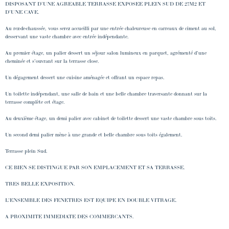
DISPOSANT D’UNE AGREABLE TERRASSE EXPOSEE PLEIN SUD DE 27M2 ET
D'UNE CAVE.
Au rez-de-chaussée, vous serez accueilli par une entrée chaleureuse en carreaux de ciment au sol,
desservant une vaste chambre avec entrée indépendante.
Au premier étage, un palier dessert un séjour salon lumineux en parquet, agrémenté d'une
cheminée et s'ouvrant sur la terrasse close.
Un dégagement dessert une cuisine aménagée et offrant un espace repas.
Un toilette indépendant, une salle de bain et une belle chambre traversante donnant sur la
terrasse complète cet étage.
Au deuxième étage, un demi palier avec cabinet de toilette dessert une vaste chambre sous toits.
Un second demi palier mène à une grande et belle chambre sous toits également.
Terrasse plein Sud.
CE BIEN SE DISTINGUE PAR SON EMPLACEMENT ET SA TERRASSE.
TRES BELLE EXPOSITION.
L'ENSEMBLE DES FENETRES EST EQUIPE EN DOUBLE VITRAGE.
A PROXIMITE IMMEDIATE DES COMMERCANTS.