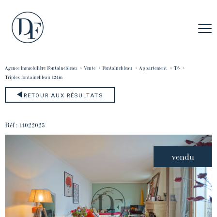
Agence immobilière Fontainebleau
Vente
Fontainebleau
Appartement
T6
triplex fontainebleau 124m
RETOUR AUX RÉSULTATS
Réf : 14022025
vendu