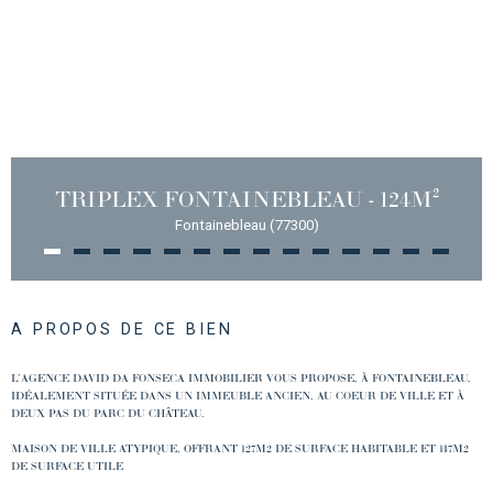
TRIPLEX FONTAINEBLEAU - 124M²
Fontainebleau (77300)
A PROPOS DE CE BIEN
L’AGENCE DAVID DA FONSECA IMMOBILIER VOUS PROPOSE, À FONTAINEBLEAU,
IDÉALEMENT SITUÉE DANS UN IMMEUBLE ANCIEN, AU COEUR DE VILLE ET À
DEUX PAS DU PARC DU CHÂTEAU.
MAISON DE VILLE ATYPIQUE, OFFRANT 127M2 DE SURFACE HABITABLE ET 147M2
DE SURFACE UTILE