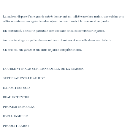
La maison dispose d'une grande entrée desservant un toilette avec lave mains, une cuisine avec
cellier ouverte sur un agréable salon séjour donnant accés à la terrasse et au jardin.
En continuité, une suite parentale avec une salle de bains ouverte sur le jardin.
Au premier étage un palier desservant deux chambres et une salle d'eau avec toilette.
Un sous-sol, un garage et un abris de jardin complète le bien.
DOUBLE VITRAGE SUR L'ENSEMBLE DE LA MAISON.
SUITE PARENTALE AU RDC.
EXPOSITION SUD.
BEAU POTENTIEL.
PROXIMITE ECOLES.
IDEAL FAMILLE.
PRODUIT RARE !