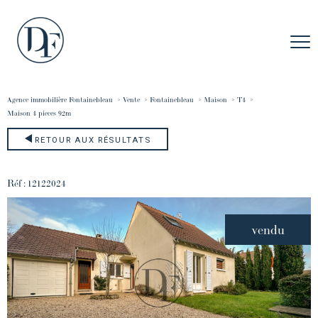
Agence immobilière Fontainebleau
Vente
Fontainebleau
Maison
T4
maison 4 pieces 92m
RETOUR AUX RÉSULTATS
Réf : 12122024
vendu