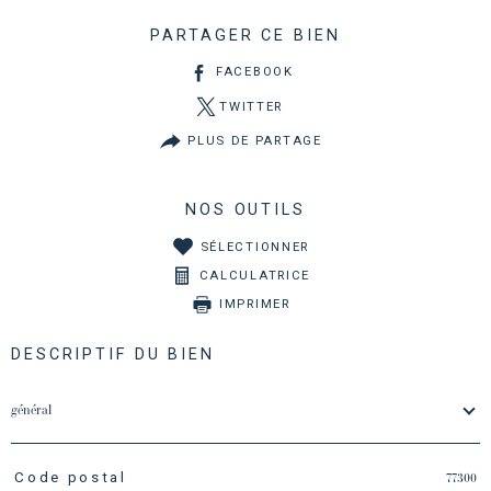
PARTAGER CE BIEN
FACEBOOK
TWITTER
PLUS DE PARTAGE
NOS OUTILS
SÉLECTIONNER
CALCULATRICE
IMPRIMER
DESCRIPTIF DU BIEN
général
77300
Code postal
TRAD_PAMPERO_Caracteristique
Valeurs