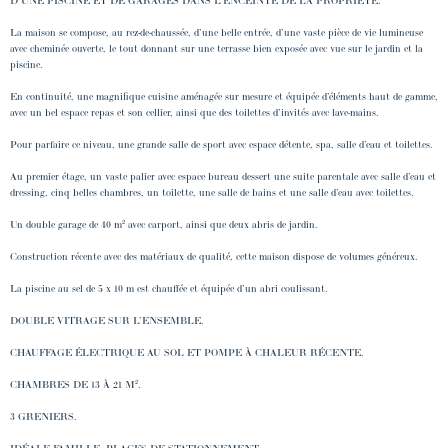
D’UNE PISCINE ET DE GARAGES DANS L’ENCEINTE DE LA PROPRIÉTÉ.
La maison se compose, au rez-de-chaussée, d’une belle entrée, d’une vaste pièce de vie lumineuse
avec cheminée ouverte, le tout donnant sur une terrasse bien exposée avec vue sur le jardin et la
piscine.
En continuité, une magnifique cuisine aménagée sur mesure et équipée d’éléments haut de gamme,
avec un bel espace repas et son cellier, ainsi que des toilettes d’invités avec lave-mains.
Pour parfaire ce niveau, une grande salle de sport avec espace détente, spa, salle d’eau et toilettes.
Au premier étage, un vaste palier avec espace bureau dessert une suite parentale avec salle d’eau et
dressing, cinq belles chambres, un toilette, une salle de bains et une salle d’eau avec toilettes.
Un double garage de 40 m² avec carport, ainsi que deux abris de jardin.
Construction récente avec des matériaux de qualité, cette maison dispose de volumes généreux.
La piscine au sel de 5 x 10 m est chauffée et équipée d’un abri coulissant.
DOUBLE VITRAGE SUR L’ENSEMBLE.
CHAUFFAGE ÉLECTRIQUE AU SOL ET POMPE À CHALEUR RÉCENTE.
CHAMBRES DE 13 À 21 M².
3 GRENIERS.