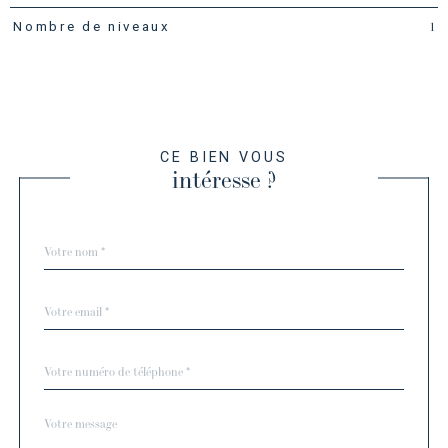
1
Nombre de niveaux
CE BIEN VOUS
intéresse ?
Nom
Fieldset
*
par
défaut
email
*
Téléphone
*
Message
Fieldset
*
par