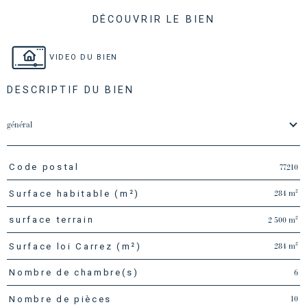
DÉCOUVRIR LE BIEN
VIDEO DU BIEN
DESCRIPTIF DU BIEN
général
77210
Code postal
TRAD_PAMPERO_Caracteristique
Valeurs
284 m²
Surface habitable (m²)
2 500 m²
surface terrain
284 m²
Surface loi Carrez (m²)
6
Nombre de chambre(s)
10
Nombre de pièces