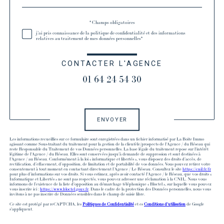
défaut
Validation
* Champs obligatoires
j'ai pris connaissance de la politique de confidentialité et des informations
relatives au traitement de mes données personnelles*
CONTACTER L'AGENCE
01 64 24 54 30
Validation
ENVOYER
Les informations recueillies sur ce formulaire sont enregistrées dans un fichier informatisé par La Boite Immo
agissant comme Sous-traitant du traitement pour la gestion de la clientèle/prospects de l'Agence / du Réseau qui
reste Responsable du Traitement de vos Données personnelles. La base légale du traitement repose sur l'intérêt
légitime de l'Agence / du Réseau. Elles sont conservées jusqu'à demande de suppression et sont destinées à
l'Agence / au Réseau. Conformément à la loi « informatique et libertés », vous disposez des droits d’accès, de
rectification, d’effacement, d’opposition, de limitation et de portabilité de vos données. Vous pouvez retirer votre
consentement à tout moment en contactant directement l’Agence / Le Réseau. Consultez le site
https://cnil.fr/fr
pour plus d’informations sur vos droits. Si vous estimez, après avoir contacté l'Agence / le Réseau, que vos droits «
Informatique et Libertés » ne sont pas respectés, vous pouvez adresser une réclamation à la CNIL. Nous vous
informons de l’existence de la liste d'opposition au démarchage téléphonique « Bloctel », sur laquelle vous pouvez
vous inscrire ici :
https://www.bloctel.gouv.fr
. Dans le cadre de la protection des Données personnelles, nous vous
invitons à ne pas inscrire de Données sensibles dans le champ de saisie libre.
Ce site est protégé par reCAPTCHA, les
Politiques de Confidentialité
et es
Conditions d'utilisation
de Google
s'appliquent.