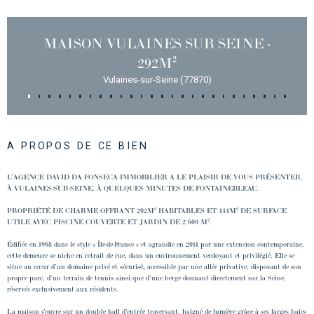
MAISON VULAINES SUR SEINE -
292M²
Vulaines-sur-Seine (77870)
A PROPOS DE CE BIEN
L’AGENCE DAVID DA FONSECA IMMOBILIER A LE PLAISIR DE VOUS PRÉSENTER,
À VULAINES-SUR-SEINE, À QUELQUES MINUTES DE FONTAINEBLEAU.
PROPRIÉTÉ DE CHARME OFFRANT 292M² HABITABLES ET 444M² DE SURFACE
UTILE AVEC PISCINE COUVERTE ET JARDIN DE 2 600 M².
Édifiée en 1968 dans le style « Île-de-France » et agrandie en 2014 par une extension contemporaine,
cette demeure se niche en retrait de rue, dans un environnement verdoyant et privilégié. Elle se
situe au cœur d’un domaine privé et sécurisé
,
accessible par une allée privative, disposant de son
propre parc, d’un terrain de tennis ainsi que d’une berge donnant directement sur la Seine,
réservés exclusivement aux résidents.
La maison s’ouvre sur un double hall d’entrée traversant, baigné de lumière grâce à ses larges baies