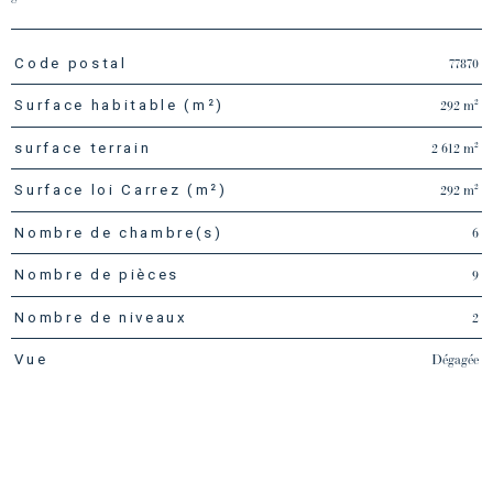
77870
Code postal
TRAD_PAMPERO_Caracteristique
Valeurs
292 m²
Surface habitable (m²)
2 612 m²
surface terrain
292 m²
Surface loi Carrez (m²)
6
Nombre de chambre(s)
9
Nombre de pièces
2
Nombre de niveaux
Dégagée
Vue