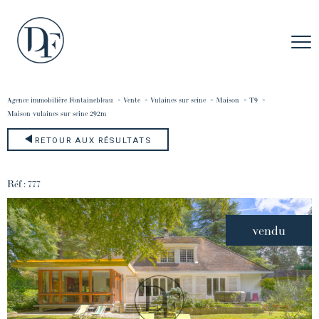
Agence immobilière Fontainebleau
Vente
Vulaines sur seine
Maison
T9
maison vulaines sur seine 292m
RETOUR AUX RÉSULTATS
Réf : 777
vendu