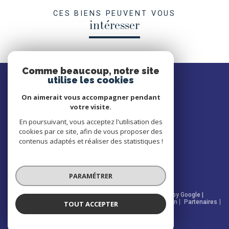
CES BIENS PEUVENT VOUS
intéresser
Comme beaucoup, notre site
SE
utilise les cookies
connecter
On aimerait vous accompagner pendant
votre visite.
ESPACE PROPRIÉTAIRE
En poursuivant, vous acceptez l'utilisation des
cookies par ce site, afin de vous proposer des
NOUS
contenus adaptés et réaliser des statistiques !
suivre
PARAMÉTRER
© 2026 | Tous droits réservés | Traduction powered by Google |
Nos honoraires
Plan du site
Mentions légales
Admin
Partenaires
TOUT ACCEPTER
Politique RGPD
Cookies