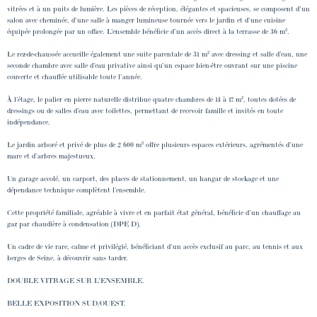
vitrées et à un puits de lumière. Les pièces de réception, élégantes et spacieuses, se composent d’un
salon avec cheminée, d’une salle à manger lumineuse tournée vers le jardin et d’une cuisine
équipée prolongée par un office. L’ensemble bénéficie d’un accès direct à la terrasse de 36 m².
Le rez-de-chaussée accueille également une suite parentale de 31 m² avec dressing et salle d’eau, une
seconde chambre avec salle d’eau privative ainsi qu’un espace bien-être ouvrant sur une piscine
couverte et chauffée utilisable toute l’année.
À l’étage, le palier en pierre naturelle distribue quatre chambres de 14 à 17 m², toutes dotées de
dressings ou de salles d’eau avec toilettes, permettant de recevoir famille et invités en toute
indépendance.
Le jardin arboré et privé de plus de 2 600 m² offre plusieurs espaces extérieurs, agrémentés d’une
mare et d’arbres majestueux.
Un garage accolé, un carport, des places de stationnement, un hangar de stockage et une
dépendance technique complètent l’ensemble.
Cette propriété familiale, agréable à vivre et en parfait état général, bénéficie d’un chauffage au
gaz par chaudière à condensation (DPE D).
Un cadre de vie rare, calme et privilégié, bénéficiant d’un accès exclusif au parc, au tennis et aux
berges de Seine, à découvrir sans tarder.
DOUBLE VITRAGE SUR L'ENSEMBLE.
BELLE EXPOSITION SUD/OUEST.