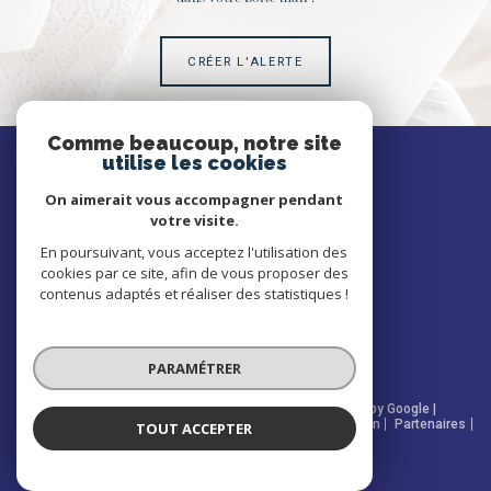
CRÉER L'ALERTE
Comme beaucoup, notre site
SE
utilise les cookies
connecter
On aimerait vous accompagner pendant
votre visite.
ESPACE PROPRIÉTAIRE
En poursuivant, vous acceptez l'utilisation des
cookies par ce site, afin de vous proposer des
NOUS
contenus adaptés et réaliser des statistiques !
suivre
PARAMÉTRER
© 2026 | Tous droits réservés | Traduction powered by Google |
Nos honoraires
Plan du site
Mentions légales
Admin
Partenaires
TOUT ACCEPTER
Politique RGPD
Cookies