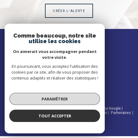
CRÉER L'ALERTE
Comme beaucoup, notre site
SE
utilise les cookies
connecter
On aimerait vous accompagner pendant
votre visite.
ESPACE PROPRIÉTAIRE
En poursuivant, vous acceptez l'utilisation des
cookies par ce site, afin de vous proposer des
NOUS
contenus adaptés et réaliser des statistiques !
suivre
PARAMÉTRER
© 2026 | Tous droits réservés | Traduction powered by Google |
Nos honoraires
Plan du site
Mentions légales
Admin
Partenaires
TOUT ACCEPTER
Politique RGPD
Cookies