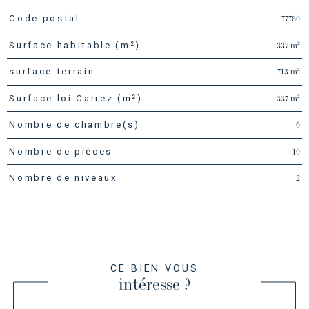
77780
Code postal
TRAD_PAMPERO_Caracteristique
Valeurs
337 m²
Surface habitable (m²)
713 m²
surface terrain
337 m²
Surface loi Carrez (m²)
6
Nombre de chambre(s)
10
Nombre de pièces
2
Nombre de niveaux
CE BIEN VOUS
intéresse ?