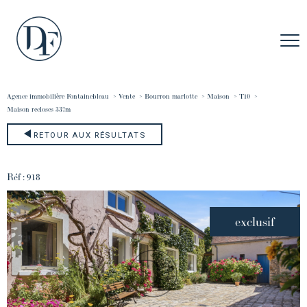
Agence immobilière Fontainebleau
Vente
Bourron marlotte
Maison
T10
maison recloses 337m
RETOUR AUX RÉSULTATS
Réf : 918
exclusif