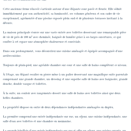
Cette ancienne ferme rénovée s’articule autour d’une élégante cour pavée et fleurie. Elle séduit
immédiatement par son authenticité, sa luminosité, ses volumes généreux et son cadre de vie
exceptionnel, agrémentée d’une piscine exposée plein sud et de plusieurs terrasses invitant à la
détente.
La maison principale s’ouvre sur une vaste entrée avec toilettes desservant une remarquable pièce
de vie de près de 100 m² avec cheminée, baignée de lumière grâce à ses larges ouvertures, ce qui
confère à cet espace une atmosphère chaleureuse et conviviale.
Dans son prolongement, vous découvrirez une cuisine aménagée et équipée accompagnée d’une
arrière-cuisine.
Toujours de plain-pied, une agréable chambre sur cour et une salle de bains complètent ce niveau.
À l’étage, un élégant escalier en pierre mène à un palier desservant une magnifique suite parentale
comprenant une grande chambre, un dressing et une superbe salle de bains avec baignoire, grande
douche, double vasque et toilettes.
À la suite, un couloir avec rangements dessert une salle de bains avec toilettes ainsi que deux
belles chambres.
La propriété dispose en outre de deux dépendances indépendantes aménagées en duplex.
La première comprend une entrée indépendante sur rue, un séjour, une cuisine indépendante, une
salle d’eau avec toilettes et une chambre en mezzanine.
La seconde bénéficie d’une entrée indépendante sur rue et offre un séjour, une cuisine ouverte, un