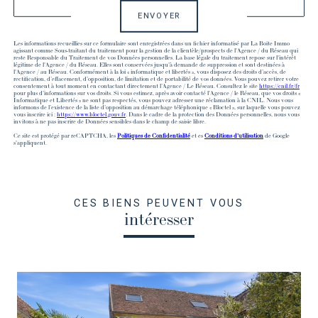
ENVOYER
Les informations recueillies sur ce formulaire sont enregistrées dans un fichier informatisé par La Boite Immo
agissant comme Sous-traitant du traitement pour la gestion de la clientèle/prospects de l'Agence / du Réseau qui
reste Responsable du Traitement de vos Données personnelles. La base légale du traitement repose sur l'intérêt
légitime de l'Agence / du Réseau. Elles sont conservées jusqu'à demande de suppression et sont destinées à
l'Agence / au Réseau. Conformément à la loi « informatique et libertés », vous disposez des droits d’accès, de
rectification, d’effacement, d’opposition, de limitation et de portabilité de vos données. Vous pouvez retirer votre
consentement à tout moment en contactant directement l’Agence / Le Réseau. Consultez le site
https://cnil.fr/fr
pour plus d’informations sur vos droits. Si vous estimez, après avoir contacté l'Agence / le Réseau, que vos droits «
Informatique et Libertés » ne sont pas respectés, vous pouvez adresser une réclamation à la CNIL. Nous vous
informons de l’existence de la liste d'opposition au démarchage téléphonique « Bloctel », sur laquelle vous pouvez
vous inscrire ici :
https://www.bloctel.gouv.fr
. Dans le cadre de la protection des Données personnelles, nous vous
invitons à ne pas inscrire de Données sensibles dans le champ de saisie libre.
Ce site est protégé par reCAPTCHA, les
Politiques de Confidentialité
et es
Conditions d'utilisation
de Google
s'appliquent.
CES BIENS PEUVENT VOUS
intéresser