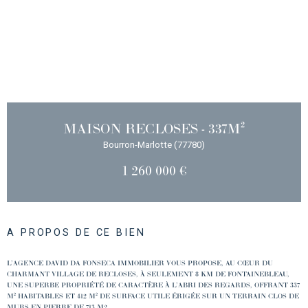
MAISON RECLOSES - 337M²
Bourron-Marlotte (77780)
1 260 000 €
A PROPOS DE CE BIEN
L’AGENCE DAVID DA FONSECA IMMOBILIER VOUS PROPOSE, AU CŒUR DU
CHARMANT VILLAGE DE RECLOSES, À SEULEMENT 8 KM DE FONTAINEBLEAU,
UNE SUPERBE PROPRIÉTÉ DE CARACTÈRE À L’ABRI DES REGARDS, OFFRANT 337
M² HABITABLES ET 412 M² DE SURFACE UTILE ÉRIGÉE SUR UN TERRAIN CLOS DE
MURS EN PIERRE DE 713 M2.