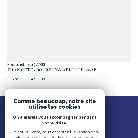
VOIR LE BIEN
Fontainebleau (77300)
PROPRIETE - BOURRON-MARLOTTE 385M²
385 m²
-
1 470 000 €
Comme beaucoup, notre site
SE
utilise les cookies
connecter
On aimerait vous accompagner pendant
votre visite.
ESPACE PROPRIÉTAIRE
En poursuivant, vous acceptez l'utilisation des
cookies par ce site, afin de vous proposer des