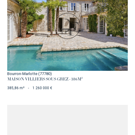
VOIR LE BIEN
Bourron-Marlotte (77780)
MAISON VILLIERS SOUS GREZ - 386M²
385,86 m²
-
1 260 000 €