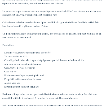
espace nuit en mezzanine, une salle de bains et des toilettes.
Un garage avec porte motorisée, une magnifique cave voûtée de 20 m², un bûcher, un atelier, une
buanderie et un grenier complètent cet ensemble rare.
Cette demeure de charme offre de multiples possibilités : grande résidence familiale, activité de
location saisonnière, gîtes ou maison d’hôtes.
Un bien unique alliant le charme de l’ancien, des prestations de qualité, de beaux volumes et un
fort potentiel de rentabilité.
Prestations :
• Double vitrage sur l’ensemble de la propriété
• Toiture refaite en 2023
• Chauffage individuel électrique et équipement partiel Pompe à chaleur air/air.
• Alarme avec contrat de maintenance
• Garage avec portail électrique
• Cave voûtée
• Piscine en mosaïque exposée plein sud
• Propriété entièrement close de murs
• Aucun vis-à-vis
• Environnement calme et privilégié
Recloses, village recherché aux portes de Fontainebleau, offre un cadre de vie préservé et une
accessibilité idéale, à seulement 5 minutes de la gare de Bourron-Marlotte.
Idéal pour une famille en quête d’espace et d’authenticité ou pour un projet de chambres d’hôtes