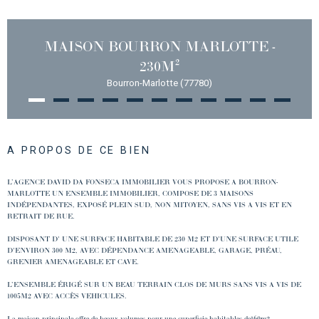
MAISON BOURRON MARLOTTE -
230M²
Bourron-Marlotte (77780)
A PROPOS DE CE BIEN
L’AGENCE DAVID DA FONSECA IMMOBILIER VOUS PROPOSE A BOURRON-
MARLOTTE UN ENSEMBLE IMMOBILIER, COMPOSE DE 3 MAISONS
INDÉPENDANTES, EXPOSÉ PLEIN SUD, NON MITOYEN, SANS VIS A VIS ET EN
RETRAIT DE RUE.
DISPOSANT D' UNE SURFACE HABITABLE DE 230 M2 ET D'UNE SURFACE UTILE
D'ENVIRON 300 M2, AVEC DÉPENDANCE AMENAGEABLE, GARAGE, PRÉAU,
GRENIER AMENAGEABLE ET CAVE.
L’ENSEMBLE ÉRIGÉ SUR UN BEAU TERRAIN CLOS DE MURS SANS VIS A VIS DE
1005M2 AVEC ACCÈS VEHICULES.
La maison principale offre de beaux volumes pour une superficie habitables de160m2.