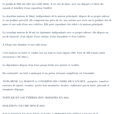
Le jardin de 1005 m2 offre une taille idéale, il est clos de murs, avec vue dégagée à l'abris des
regards et bénéficie d'une exposition Sud-Est.
La deuxième maison de 26m2, indépendante de la maison principale, dispose de sa propre adresse
et son jardinet privatif, elle comprend une pièce de vie, une cuisine avec accès sur le jardinet clos de
murs et une salle d’eau avec toilettes. Elle peut cependant être reliée à la maison principale.
La troisième maison de 40 m2 est également indépendante avec sa propre adresse, elle dispose au
rez de chaussée, d’un séjour, d’une cuisine, d’une buanderie et d’un toilette.
À l’étage une chambre et une salle d’eau.
Cette maison est louée et vendue avec un bail en cours depuis 1991, loyer de 266 €/mois (selon
attestation CAF 2022.).
La dépendance dispose d’un beau garage fermé avec grenier et escalier.
En continuité, un bâti à aménager et un préau attenant complètent cet l’ensemble.
NOTA BENE: LA MAISON A CONSERVE SES CODES DE L'ANCIEN : parquets, tomettes,
carreaux de ciment, escaliers, portes bois moulurées, lavabos, radiateurs gaz en fonte, placards et
cheminées d’époque.
TOITURE ET GOUTTIÈRES ZINC REFAITES EN 2024.
ISOLATION COUCHE MINCE 2024.
RAVALEMENT EN BON ETAT, VOLETS À PERSIENNES MÉTALLIQUES SUR