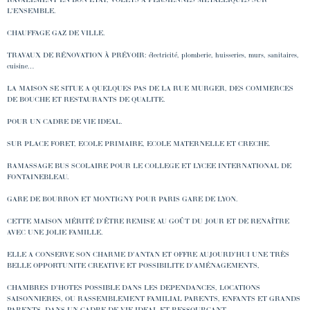
L'ENSEMBLE.
CHAUFFAGE GAZ DE VILLE.
TRAVAUX DE RÉNOVATION À PRÉVOIR: électricité, plomberie, huisseries, murs, sanitaires,
cuisine…
LA MAISON SE SITUE A QUELQUES PAS DE LA RUE MURGER, DES COMMERCES
DE BOUCHE ET RESTAURANTS DE QUALITE.
POUR UN CADRE DE VIE IDEAL.
SUR PLACE FORET, ECOLE PRIMAIRE, ECOLE MATERNELLE ET CRECHE.
RAMASSAGE BUS SCOLAIRE POUR LE COLLEGE ET LYCEE INTERNATIONAL DE
FONTAINEBLEAU.
GARE DE BOURRON ET MONTIGNY POUR PARIS GARE DE LYON.
CETTE MAISON MÉRITÉ D’ÊTRE REMISE AU GOÛT DU JOUR ET DE RENAÎTRE
AVEC UNE JOLIE FAMILLE.
ELLE A CONSERVE SON CHARME D'ANTAN ET OFFRE AUJOURD'HUI UNE TRÈS
BELLE OPPORTUNITE CREATIVE ET POSSIBILITE D’AMÉNAGEMENTS,
CHAMBRES D'HOTES POSSIBLE DANS LES DEPENDANCES, LOCATIONS
SAISONNIERES, OU RASSEMBLEMENT FAMILIAL PARENTS, ENFANTS ET GRANDS
PARENTS, DANS UN CADRE DE VIE IDEAL ET RESSOURCANT.