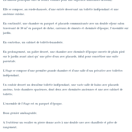
Elle se compose, au rez-de-chaussée, d’une entrée desservant un toilette indépendant et une
ancienne cuisine.
En continuité, une chambre en parquet et placards communicante avec un double séjour salon
traversant de 30 m² en parquet de chêne, carreaux de ciments et cheminée d’époque, l'ensemble sur
jardin.
En contrebas, un cabinet de toilette-buanderie.
En prolongement, un palier dessert, une chambre avec cheminée d’époque ouverte de plain pied
sur le jardin avant ainsi qu' une pièce d’eau avec placards, idéal pour concrétiser une suite
parentale.
L'étage se compose d'une première grande chambre et d’une salle d'eau privative avec toilettes
indépendant.
Un couloir dessert un deuxième toilette indépendant, une vaste salle de bains avec placards
anciens, trois chambres spacieuses, dont deux avec cheminées anciennes et une avec cabinet de
toilette.
L'ensemble de l'étage est en parquet d'époque.
Beau grenier aménageable.
A l’extérieur un escalier en pierre donne accès à une double cave avec chaufferie et pièce de
rangement.