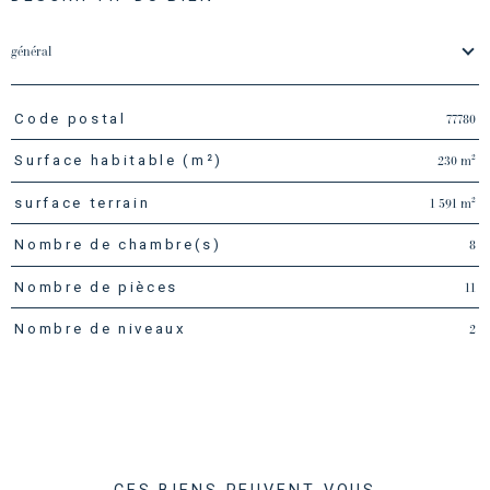
général
77780
Code postal
TRAD_PAMPERO_Caracteristique
Valeurs
230 m²
Surface habitable (m²)
1 591 m²
surface terrain
8
Nombre de chambre(s)
11
Nombre de pièces
2
Nombre de niveaux