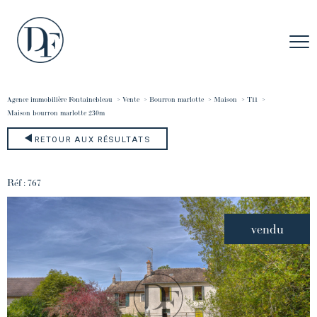
Agence immobilière Fontainebleau
Vente
Bourron marlotte
Maison
T11
maison bourron marlotte 230m
RETOUR AUX RÉSULTATS
Réf : 767
vendu